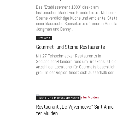
Das "Etablissement 1880" direkt am
historischen Markt von Groede bietet Michelin-
Sterne verdächtige Küche und Ambiente. Stat
einer klassische Speisekarte offerieren Mariëll
Jongman und Danny...
Breskens
Gourmet- und Sterne-Restaurants
Mit 27 Feinschmecker-Restaurants in
Seeländisch-Flandern rund um Breskens ist die
Anzahl der Locations für Gourmets beachtlich
groß. In der Region findet sich ausserhalb der...
Fische- und Meerestiere-Küche
Restaurant „De Vijverhoeve“ Sint Anna
ter Muiden