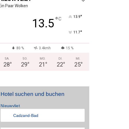
Ein Paar Wolken
°
13.9
°
C
13.5
°
11.7
80 %
3.4kmh
15 %
SA.
SO.
MO.
DI.
MI.
28
°
29
°
21
°
22
°
25
°
Hotel suchen und buchen
Nieuwvliet