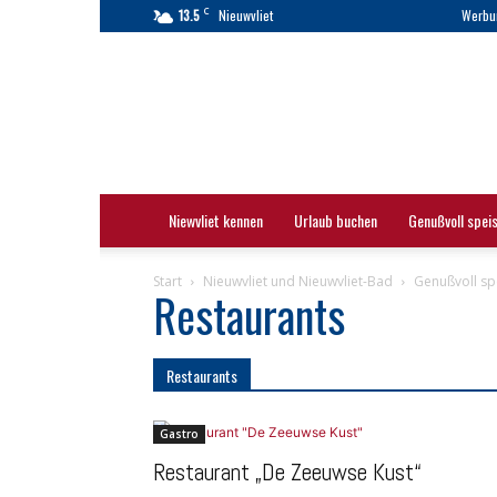
C
13.5
Nieuwvliet
Werbu
Nieuwvliet
|
Nieuwvliet-
Bad
|
Touristinformation
Niewvliet kennen
Urlaub buchen
Genußvoll spei
Start
Nieuwvliet und Nieuwvliet-Bad
Genußvoll sp
Restaurants
Restaurants
Gastro
Restaurant „De Zeeuwse Kust“