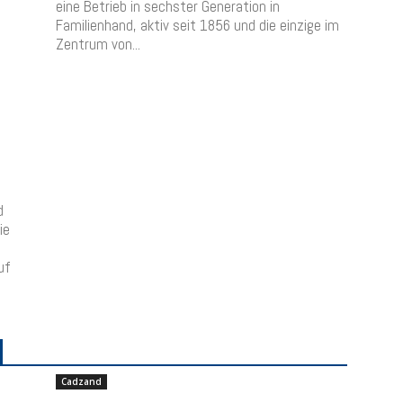
eine Betrieb in sechster Generation in
Familienhand, aktiv seit 1856 und die einzige im
Zentrum von...
“
d
ie
uf
Cadzand