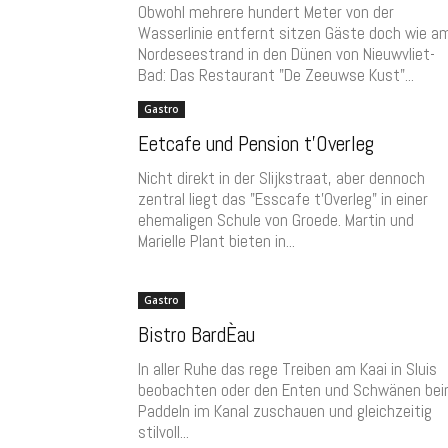
Obwohl mehrere hundert Meter von der
Wasserlinie entfernt sitzen Gäste doch wie a
Nordeseestrand in den Dünen von Nieuwvliet-
Bad: Das Restaurant "De Zeeuwse Kust"...
Gastro
Eetcafe und Pension t’Overleg
Nicht direkt in der Slijkstraat, aber dennoch
zentral liegt das "Esscafe t'Overleg" in einer
ehemaligen Schule von Groede. Martin und
Marielle Plant bieten in...
Gastro
Bistro BardÈau
In aller Ruhe das rege Treiben am Kaai in Sluis
beobachten oder den Enten und Schwänen be
Paddeln im Kanal zuschauen und gleichzeitig
stilvoll...