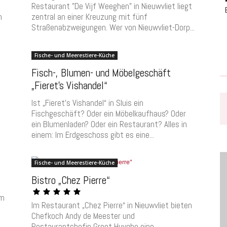
Restaurant "De Vijf Weeghen" in Nieuwvliet liegt
m
zentral an einer Kreuzung mit fünf
Straßenabzweigungen. Wer von Nieuwvliet-Dorp...
Fische- und Meerestiere-Küche
Fisch-, Blumen- und Möbelgeschäft
„Fieret’s Vishandel“
Ist „Fieret’s Vishandel“ in Sluis ein
Fischgeschäft? Oder ein Möbelkaufhaus? Oder
ein Blumenladen? Oder ein Restaurant? Alles in
einem: Im Erdgeschoss gibt es eine...
Fische- und Meerestiere-Küche
Bistro „Chez Pierre“
im
Im Restaurant „Chez Pierre“ in Nieuwvliet bieten
Chefkoch Andy de Meester und
Restaurantchefin Greet Huyghe eine