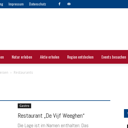
ng
Impressum
Datenschutz
sen
Natur erleben
Aktiv erholen
Region entdecken
Events besuchen
eisen
Restaurants
Gastro
Restaurant „De Vijf Weeghen“
Die Lage ist im Namen enthalten: Das