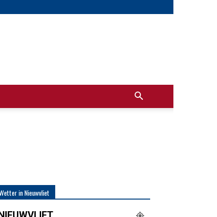
Wetter in Nieuwvliet
NIEUWVLIET