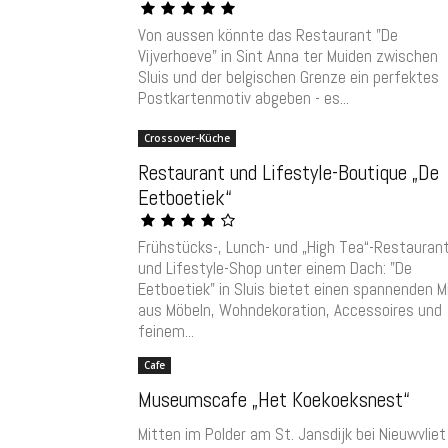
Von aussen könnte das Restaurant "De
Vijverhoeve" in Sint Anna ter Muiden zwischen
Sluis und der belgischen Grenze ein perfektes
Postkartenmotiv abgeben - es...
Crossover-Küche
Restaurant und Lifestyle-Boutique „De
Eetboetiek“
Frühstücks-, Lunch- und „High Tea“-Restauran
und Lifestyle-Shop unter einem Dach: "De
Eetboetiek" in Sluis bietet einen spannenden M
aus Möbeln, Wohndekoration, Accessoires und
feinem...
Cafe
Museumscafe „Het Koekoeksnest“
Mitten im Polder am St. Jansdijk bei Nieuwvliet