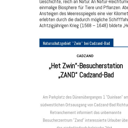
Geschichte, reich an Natur. An Natur-Reichtü
einmalige Biosphere für Tiere und Pflanzen. A
Ansteigen des Meeresspiegels eine vier Kilomete
erlebten durch die dadurch mögliche Schifffah
Achtzigjährigen Krieg (1568 – 1648) bildete „H
Naturschutzgebiet ``Zwin`` bei Cadzand-Bad
CADZAND
„Het Zwin“-Besucherstation
„ZAND“ Cadzand-Bad
Am Parkplatz des Dünenüberganges 1 "Duinlaan" a
südwestlichen Ortsausgang von Cadzand-Bad Richtu
Retranchement informiert das unbemannte
Besucherzentrum "Zand" interessierte Urlauber übe
das niederländisch-belgische "Het...