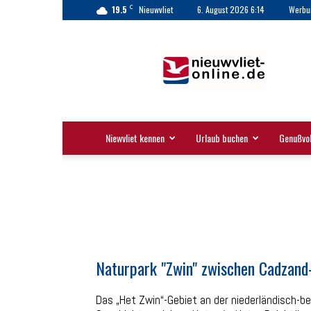
C
19.5
Nieuwvliet
6. August 2026 6:14
Werbu
Nieuwvliet
|
Nieuwvliet-
Bad
|
Touristinformation
Niewvliet kennen
Urlaub buchen
Genußvol
Naturpark "Zwin" zwischen Cadzand-
Das „Het Zwin“-Gebiet an der niederländisch-b