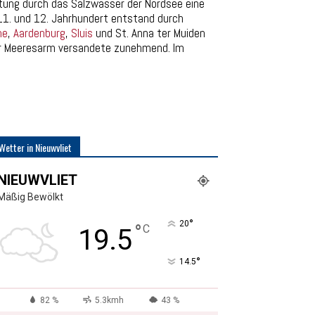
tung durch das Salzwasser der Nordsee eine
 11. und 12. Jahrhundert entstand durch
me
,
Aardenburg
,
Sluis
und St. Anna ter Muiden
 der Meeresarm versandete zunehmend. Im
Wetter in Nieuwvliet
NIEUWVLIET
Mäßig Bewölkt
°
20
°
C
19.5
°
14.5
82 %
5.3kmh
43 %