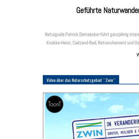
Geführte Naturwande
Naturguide Patrick Demaecker führt ganzjährig inter
Knokke-Heist, Cadzand-Bad, Retranchement und Oos
W
Video über das Naturschutzgebiet ``Zwin``