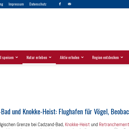
ng
Impressum
Datenschutz
l speisen
Natur erleben
Aktiv erholen
Region entdecken
Bad und Knokke-Heist: Flughafen für Vögel, Beobach
elgischen Grenze bei Cadzand-Bad,
Knokke-Heist
und
Retranchemen