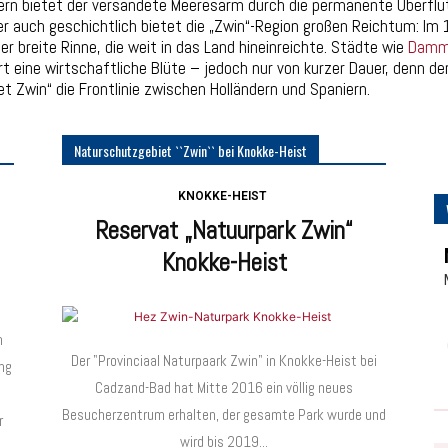
mern bietet der versandete Meeresarm durch die permanente Überflu
ber auch geschichtlich bietet die „Zwin“-Region großen Reichtum: Im
r breite Rinne, die weit in das Land hineinreichte. Städte wie
Dam
rt eine wirtschaftliche Blüte – jedoch nur von kurzer Dauer, denn
et Zwin“ die Frontlinie zwischen Holländern und Spaniern.
Naturschutzgebiet ``Zwin`` bei Knokke-Heist
KNOKKE-HEIST
Reservat „Natuurpark Zwin“
Knokke-Heist
m
Der "Provinciaal Naturpaark Zwin" in Knokke-Heist bei
ng
Cadzand-Bad hat Mitte 2016 ein völlig neues
Besucherzentrum erhalten, der gesamte Park wurde und
r
wird bis 2019...