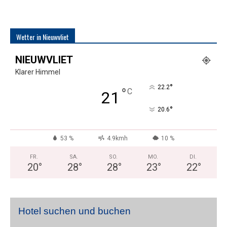
Wetter in Nieuwvliet
NIEUWVLIET
Klarer Himmel
°
22.2
°
C
21
°
20.6
53 %
4.9kmh
10 %
FR.
SA.
SO.
MO.
DI.
20
°
28
°
28
°
23
°
22
°
Hotel suchen und buchen