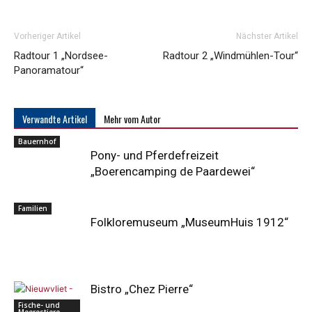
Vorheriger Artikel
Nächster Artikel
Radtour 1 „Nordsee-
Radtour 2 „Windmühlen-Tour“
Panoramatour“
Verwandte Artikel
Mehr vom Autor
Bauernhof
Pony- und Pferdefreizeit
„Boerencamping de Paardewei“
Familien
Folkloremuseum „MuseumHuis 1912“
Bistro „Chez Pierre“
Fische- und
Meerestiere-