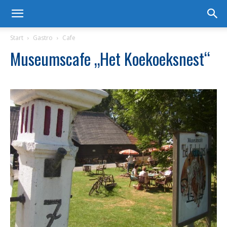
Start
Gastro
Cafe
Museumscafe „Het Koekoeksnest“