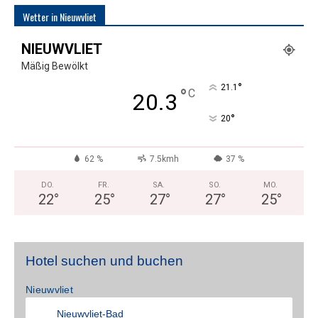
Wetter in Nieuwvliet
NIEUWVLIET
Mäßig Bewölkt
°
21.1
°
C
20.3
°
20
62 %
7.5kmh
37 %
DO.
FR.
SA.
SO.
MO.
22
°
25
°
27
°
27
°
25
°
Hotel suchen und buchen
Nieuwvliet