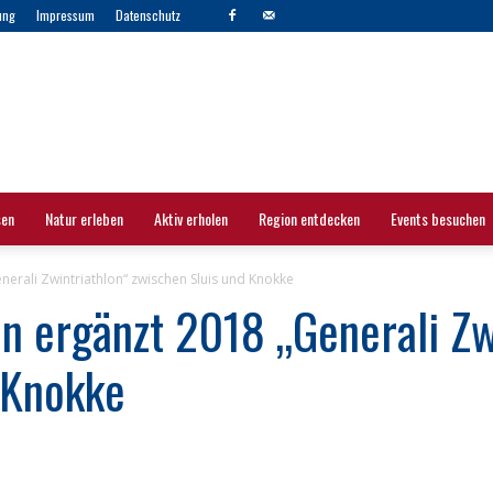
ung
Impressum
Datenschutz
sen
Natur erleben
Aktiv erholen
Region entdecken
Events besuchen
nerali Zwintriathlon“ zwischen Sluis und Knokke
n ergänzt 2018 „Generali Zw
 Knokke