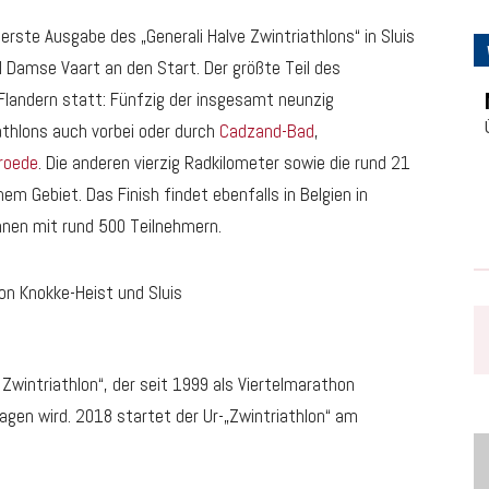
ste Ausgabe des „Generali Halve Zwintriathlons“ in Sluis
Damse Vaart an den Start. Der größte Teil des
Flandern statt: Fünfzig der insgesamt neunzig
athlons auch vorbei oder durch
Cadzand-Bad
,
roede
. Die anderen vierzig Radkilometer sowie die rund 21
em Gebiet. Das Finish findet ebenfalls in Belgien in
hnen mit rund 500 Teilnehmern.
 Zwintriathlon“, der seit 1999 als Viertelmarathon
gen wird. 2018 startet der Ur-„Zwintriathlon“ am