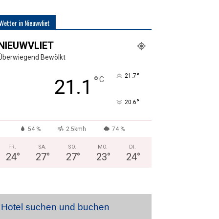
Wetter in Nieuwvliet
NIEUWVLIET
Überwiegend Bewölkt
°
21.7
°
C
21.1
°
20.6
54 %
2.5kmh
74 %
FR.
SA.
SO.
MO.
DI.
24
°
27
°
27
°
23
°
24
°
Hotel suchen und buchen