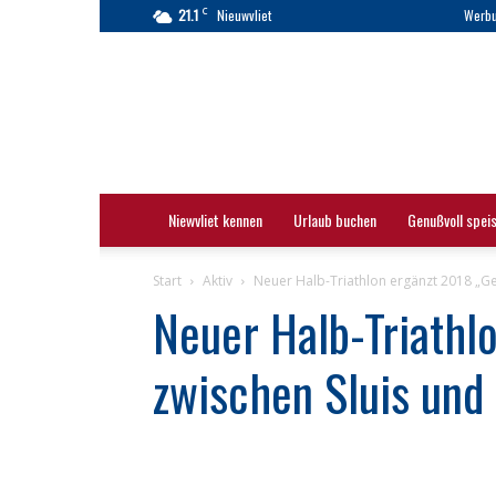
C
21.1
Nieuwvliet
Werb
Nieuwvliet
|
Nieuwvliet-
Bad
|
Touristinformation
Niewvliet kennen
Urlaub buchen
Genußvoll spei
Start
Aktiv
Neuer Halb-Triathlon ergänzt 2018 „Ge
Neuer Halb-Triathlo
zwischen Sluis und