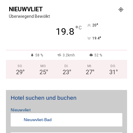
NIEUWVLIET
Überwiegend Bewölkt
°
20
°
C
19.8
°
19.4
58 %
3.2kmh
52 %
SO.
MO.
DI.
MI.
DO.
29
°
25
°
23
°
27
°
31
°
Hotel suchen und buchen
Nieuwvliet