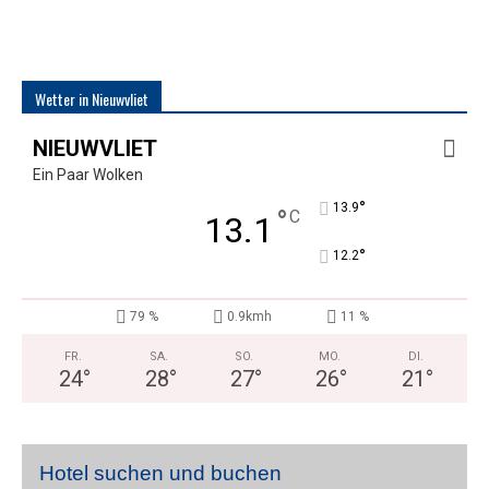
Wetter in Nieuwvliet
NIEUWVLIET
Ein Paar Wolken
°
13.9
°
C
13.1
°
12.2
79 %
0.9kmh
11 %
FR.
SA.
SO.
MO.
DI.
24
°
28
°
27
°
26
°
21
°
Hotel suchen und buchen