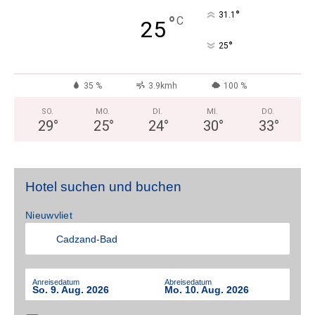
°
31.1
°
C
25
°
25
35 %
3.9kmh
100 %
SO.
MO.
DI.
MI.
DO.
29
°
25
°
24
°
30
°
33
°
Hotel suchen und buchen
Nieuwvliet
Anreisedatum
Abreisedatum
So. 9. Aug. 2026
Mo. 10. Aug. 2026