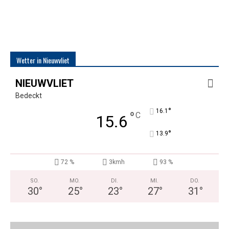
Wetter in Nieuwvliet
NIEUWVLIET
Bedeckt
°
16.1
°
C
15.6
°
13.9
72 %
3kmh
93 %
SO.
MO.
DI.
MI.
DO.
30
°
25
°
23
°
27
°
31
°