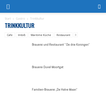
Start
Gastro
Trinkkultur
TRINKKULTUR
Cafe
Imbiß
Maritime Küche
Restaurant
Brauerei und Restaurant “ De drie Koningen“
Brauerei Duvel-Moortgat
Familien-Brauerei „De Halve Maan“