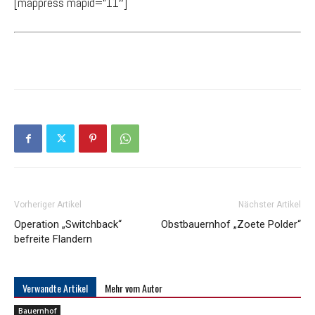
[mappress mapid=“11″]
Vorheriger Artikel
Nächster Artikel
Operation „Switchback“
Obstbauernhof „Zoete Polder“
befreite Flandern
Verwandte Artikel
Mehr vom Autor
Bauernhof