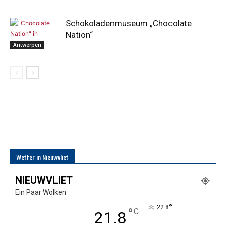
Schokoladenmuseum „Chocolate
Nation“
Antwerpen
Wetter in Nieuwvliet
NIEUWVLIET
Ein Paar Wolken
°
22.8
°
C
21.8