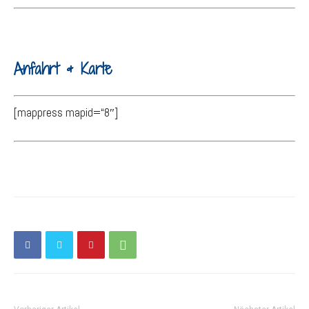
Anfahrt & Karte
[mappress mapid=“8″]