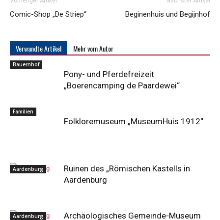
Vorheriger Artikel
Nächster Artikel
Comic-Shop „De Striep“
Beginenhuis und Begijnhof
Verwandte Artikel
Mehr vom Autor
Bauernhof
Pony- und Pferdefreizeit
„Boerencamping de Paardewei“
Familien
Folkloremuseum „MuseumHuis 1912“
Ruinen des „Römischen Kastells in
Aardenburg
Aardenburg
Archäologisches Gemeinde-Museum
Aardenburg