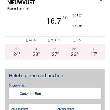
NIEUWVLIET
Klarer Himmel
°
17.8
°
C
16.7
°
14.5
69 %
2.3kmh
0 %
FR.
SA.
SO.
MO.
DI.
24
°
28
°
27
°
26
°
17
°
Hotel suchen und buchen
Nieuwvliet
Anreisedatum
Abreisedatum