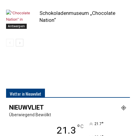
Schokoladenmuseum „Chocolate
Nation“
Antwerpen
Wetter in Nieuwvliet
NIEUWVLIET
Überwiegend Bewölkt
°
21.7
°
C
21.3