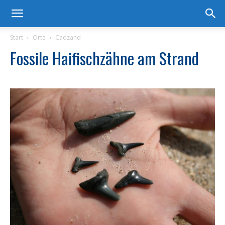
Start
Orte
Cadzand
Fossile Haifischzähne am Strand