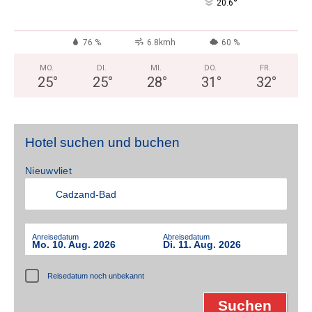
°
20.6
76 %
6.8kmh
60 %
MO.
DI.
MI.
DO.
FR.
25
°
25
°
28
°
31
°
32
°
Hotel suchen und buchen
Nieuwvliet
Anreisedatum
Abreisedatum
Mo. 10. Aug. 2026
Di. 11. Aug. 2026
Reisedatum noch unbekannt