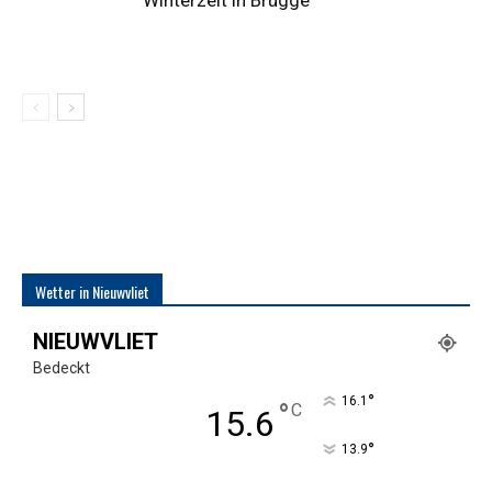
Winterzeit in Brügge
Wetter in Nieuwvliet
NIEUWVLIET
Bedeckt
°
16.1
°
C
15.6
°
13.9