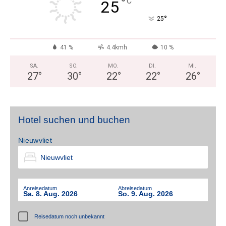
°
C
25
°
25
41 %
4.4kmh
10 %
SA.
SO.
MO.
DI.
MI.
27
°
30
°
22
°
22
°
26
°
Hotel suchen und buchen
Nieuwvliet
Anreisedatum
Abreisedatum
Sa. 8. Aug. 2026
So. 9. Aug. 2026
Reisedatum noch unbekannt