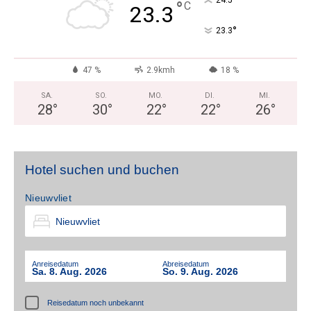
°
24.5
°
C
23.3
°
23.3
47 %
2.9kmh
18 %
SA.
SO.
MO.
DI.
MI.
28
°
30
°
22
°
22
°
26
°
Hotel suchen und buchen
Nieuwvliet
Anreisedatum
Abreisedatum
Sa. 8. Aug. 2026
So. 9. Aug. 2026
Reisedatum noch unbekannt