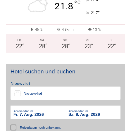
°
22.8
°
C
21.8
°
21.7
46 %
4.8kmh
13 %
FR.
SA.
SO.
MO.
DI.
22
°
28
°
28
°
23
°
22
°
Hotel suchen und buchen
Nieuwvliet
Anreisedatum
Abreisedatum
Fr. 7. Aug. 2026
Sa. 8. Aug. 2026
Reisedatum noch unbekannt