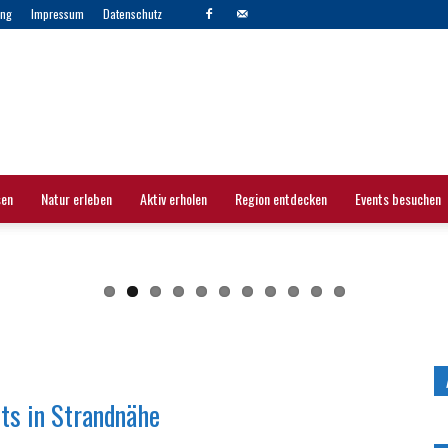
ng
Impressum
Datenschutz
sen
Natur erleben
Aktiv erholen
Region entdecken
Events besuchen
ets in Strandnähe