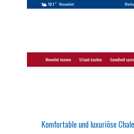
C
13.1
Nieuwvliet
Werbu
Nieuwvliet
|
Nieuwvliet-
Bad
|
Touristinformation
Niewvliet kennen
Urlaub buchen
Genußvoll spei
Komfortable und luxuriöse Chal