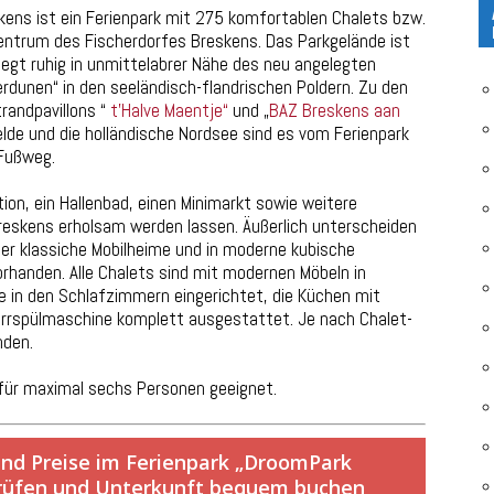
kens ist ein Ferienpark mit 275 komfortablen Chalets bzw.
ntrum des Fischerdorfes Breskens. Das Parkgelände ist
iegt ruhig in unmittelabrer Nähe des neu angelegten
dunen“ in den seeländisch-flandrischen Poldern. Zu den
randpavillons “
t’Halve Maentje“
und „
BAZ Breskens aan
lde und die holländische Nordsee sind es vom Ferienpark
Fußweg.
ion, ein Hallenbad, einen Minimarkt sowie weitere
 Breskens erholsam werden lassen. Äußerlich unterscheiden
her klassiche Mobilheime und in moderne kubische
vorhanden. Alle Chalets sind mit modernen Möbeln in
e in den Schlafzimmern eingerichtet, die Küchen mit
irrspülmaschine komplett ausgestattet. Je nach Chalet-
nden.
 für maximal sechs Personen geeignet.
und Preise im Ferienpark „DroomPark
 prüfen und Unterkunft bequem buchen