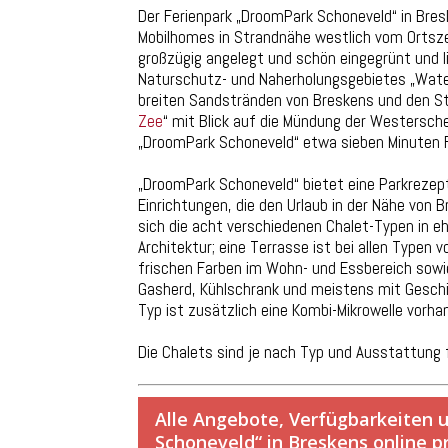
Der Ferienpark „DroomPark Schoneveld“ in Bres
Mobilhomes in Strandnähe westlich vom Ortsze
großzügig angelegt und schön eingegrünt und l
Naturschutz- und Naherholungsgebietes „Water
breiten Sandstränden von Breskens und den St
Zee
“ mit Blick auf die Mündung der Westersche
„DroomPark Schoneveld“ etwa sieben Minuten 
„DroomPark Schoneveld“ bietet eine Parkrezept
Einrichtungen, die den Urlaub in der Nähe von
sich die acht verschiedenen Chalet-Typen in e
Architektur; eine Terrasse ist bei allen Typen 
frischen Farben im Wohn- und Essbereich sowi
Gasherd, Kühlschrank und meistens mit Gesch
Typ ist zusätzlich eine Kombi-Mikrowelle vorha
Die Chalets sind je nach Typ und Ausstattung
Alle Angebote, Verfügbarkeiten 
Schoneveld“ in Breskens online