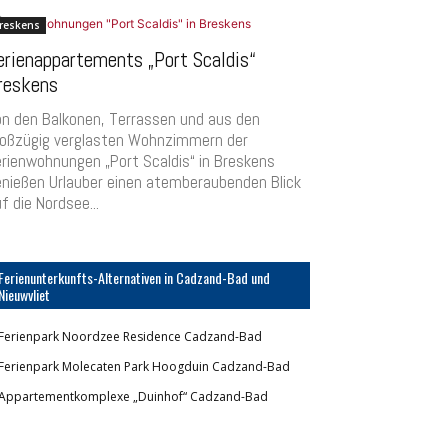
reskens
erienappartements „Port Scaldis“
reskens
on den Balkonen, Terrassen und aus den
roßzügig verglasten Wohnzimmern der
rienwohnungen „Port Scaldis“ in Breskens
nießen Urlauber einen atemberaubenden Blick
f die Nordsee...
Ferienunterkunfts-Alternativen in Cadzand-Bad und
Nieuwvliet
Ferienpark Noordzee Residence Cadzand-Bad
Ferienpark Molecaten Park Hoogduin Cadzand-Bad
Appartementkomplexe „Duinhof“ Cadzand-Bad