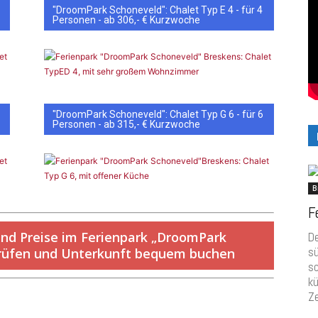
"DroomPark Schoneveld": Chalet Typ E 4 - für 4
Personen - ab 306,- € Kurzwoche
"DroomPark Schoneveld": Chalet Typ G 6 - für 6
Personen - ab 315,- € Kurzwoche
B
F
und Preise im Ferienpark „DroomPark
D
sü
 prüfen und Unterkunft bequem buchen
s
kü
Ze