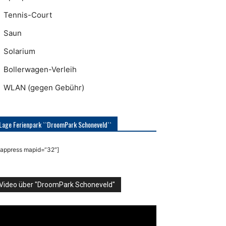
Tennis-Court
Saun
Solarium
Bollerwagen-Verleih
WLAN (gegen Gebühr)
Lage Ferienpark ``DroomPark Schoneveld``
appress mapid=“32″]
Video über "DroomPark Schoneveld"