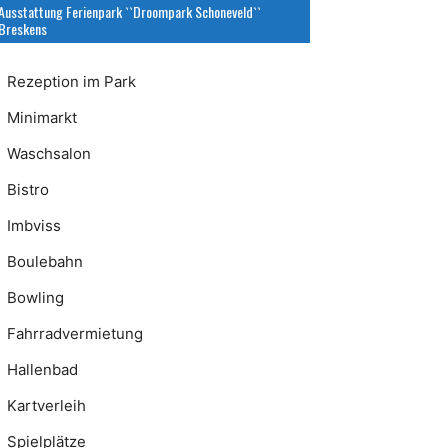
Ausstattung Ferienpark ``Droompark Schoneveld``
Breskens
Rezeption im Park
Minimarkt
Waschsalon
Bistro
Imbviss
Boulebahn
Bowling
Fahrradvermietung
Hallenbad
Kartverleih
Spielplätze