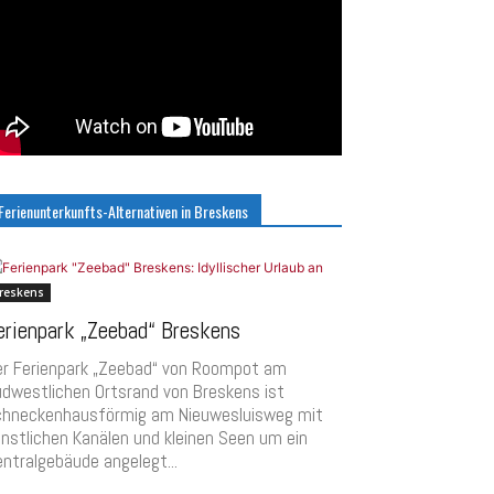
Ferienunterkunfts-Alternativen in Breskens
reskens
erienpark „Zeebad“ Breskens
er Ferienpark „Zeebad“ von Roompot am
dwestlichen Ortsrand von Breskens ist
chneckenhausförmig am Nieuwesluisweg mit
nstlichen Kanälen und kleinen Seen um ein
ntralgebäude angelegt...