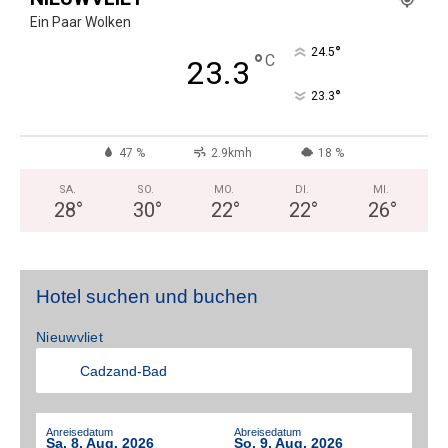
Ein Paar Wolken
°
24.5
°
C
23.3
°
23.3
47 %
2.9kmh
18 %
SA.
SO.
MO.
DI.
MI.
28
°
30
°
22
°
22
°
26
°
Hotel suchen und buchen
Nieuwvliet
Anreisedatum
Abreisedatum
Sa. 8. Aug. 2026
So. 9. Aug. 2026