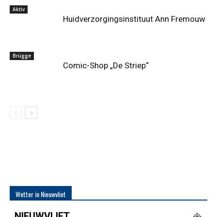
Aktiv
Huidverzorgingsinstituut Ann Fremouw
Brügge
Comic-Shop „De Striep“
Wetter in Nieuwvliet
NIEUWVLIET