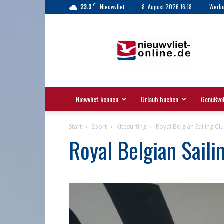
C
23.3
Nieuwvliet
8. August 2026 16:18
Werb
Nieuwvliet
|
Nieuwvliet-
Bad
|
Touristinformation
Niewvliet kennen
Urlaub buchen
Genußvol
Start
Sport
Kitesurfing
Royal Belgian Sailing Cl
Royal Belgian Saili