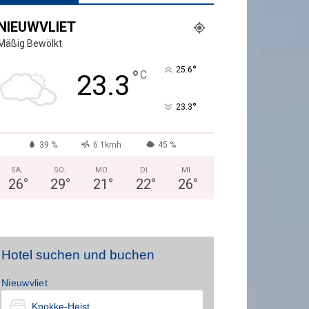
NIEUWVLIET
Mäßig Bewölkt
°
25.6
°
C
23.3
°
23.3
39 %
6.1kmh
45 %
SA.
SO.
MO.
DI.
MI.
26
°
29
°
21
°
22
°
26
°
Hotel suchen und buchen
Nieuwvliet