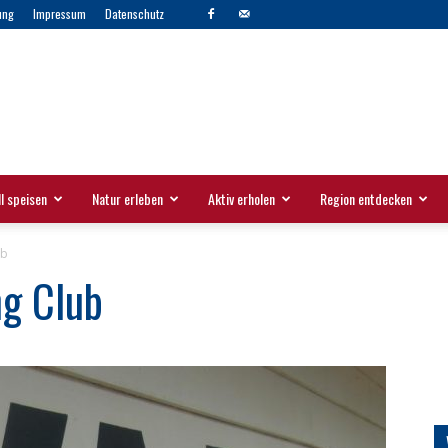
ung
Impressum
Datenschutz
l speisen
Natur erleben
Aktiv erholen
Region entdecken
ub
ng Club