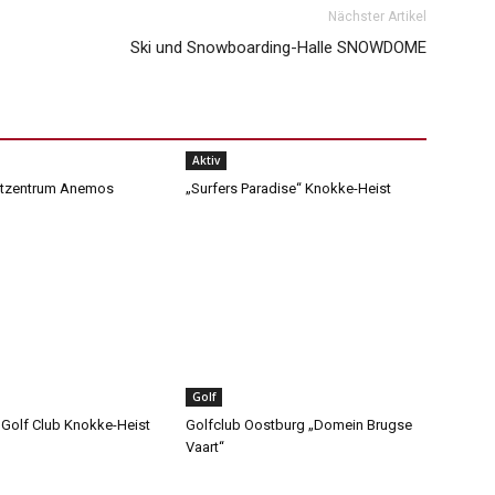
Nächster Artikel
Ski und Snowboarding-Halle SNOWDOME
Aktiv
tzentrum Anemos
„Surfers Paradise“ Knokke-Heist
Golf
 Golf Club Knokke-Heist
Golfclub Oostburg „Domein Brugse
Vaart“