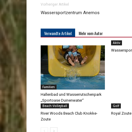
Vorheriger Artikel
Wassersportzentrum Anemos
Verwandte Artikel
Mehr vom Autor
Aktiv
Wasserspor
Familien
Hallenbad und Wasserrutschenpark
„Sportoase Duinenwater“
Beach-Volleyball
Golf
River Woods Beach Club Knokke-
Royal Zoute
Zoute