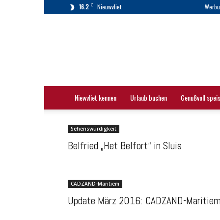
C
16.2
Nieuwvliet
Werbu
Nieuwvliet
|
Nieuwvliet-
Bad
|
Touristinformation
Niewvliet kennen
Urlaub buchen
Genußvoll spei
Sehenswürdigkeit
Belfried „Het Belfort“ in Sluis
CADZAND-Maritiem
Update März 2016: CADZAND-Maritie