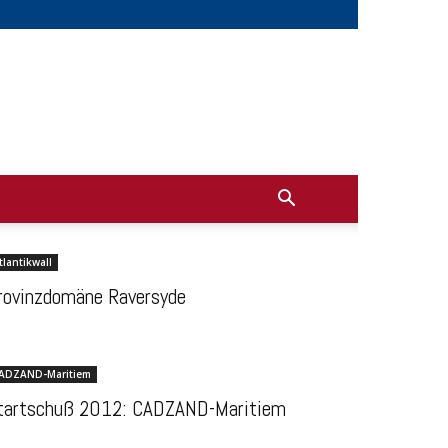
tlantikwall
rovinzdomäne Raversyde
ADZAND-Maritiem
tartschuß 2012: CADZAND-Maritiem