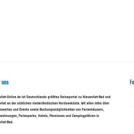
 uns
Fo
liet-Online.de ist Deutschlands größtes Reiseportal zu Nieuwvliet-Bad und
liet an der südlichen niederländischen Nordseeküste. Mit allen Infos über
swertes und Events sowie Buchungsmöglichkeiten von Ferienhäusern,
nwohnungen, Ferienparks, Hotels, Pensionen und Campingplätzen in
liet-Bad.