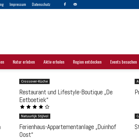
ng
Impressum
Datenschutz
sen
Natur erleben
Aktiv erholen
Region entdecken
Events besuchen
Crossover-Küche
A
Restaurant und Lifestyle-Boutique „De
P
Eetboetiek“
Natuurlijk Stijlvol
C
m
Ferienhaus-Appartementanlage „Duinhof
S
Oost“