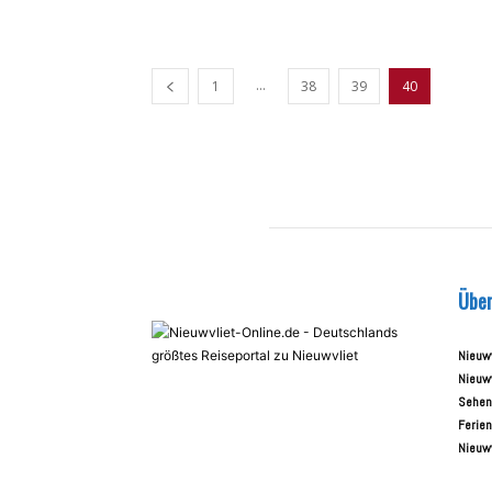
...
1
38
39
40
Über
Nieuwv
Nieuwv
Sehen
Ferie
Nieuwv