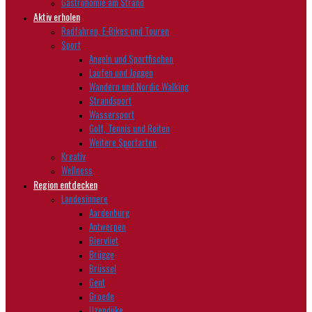
Gastronomie am Strand
Aktiv erholen
Radfahren, E-Bikes und Touren
Sport
Angeln und Sportfischen
Laufen und Joggen
Wandern und Nordic Walking
Strandsport
Wassersport
Golf, Tennis und Reiten
Weitere Sportarten
Kreativ
Wellness
Region entdecken
Landesinnere
Aardenburg
Antwerpen
Biervliet
Brügge
Brüssel
Gent
Groede
IJzendijke