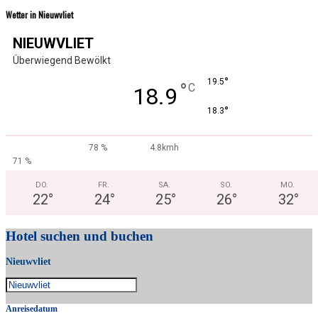
Wetter in Nieuwvliet
NIEUWVLIET
Überwiegend Bewölkt
°
19.5
°
C
18.9
°
18.3
78 %
4.8kmh
71 %
DO.
FR.
SA.
SO.
MO.
22
°
24
°
25
°
26
°
32
°
Hotel suchen und buchen
Nieuwvliet
Anreisedatum