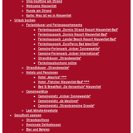
Ship-Spotting am Strand
Webcams Nieuwvliet
Hunde am Strand
Karte: Was ist wo in Nieuwvliet
Urlaub buchen
Ferienhäuser und Ferienappartements
Ferienhauspark „Dormio Strand Resort Nieuwvliet-Bad“
Ferienhauspark „Dormio Resort Nieuwvliet-Bad“
Ferienhauspark „Landal Beach Resort Nieuwvliet-Bad“
Ferienhauspark „EuroParcs Bad MeerSee“
Camping-Ferienpark „Ardoer Zonneweelde“
Camping-Ferienpark „Ardoer International“
Strandhäuser „Strandweelde“
Ferienhausbuchung online
Strandhäuser „Strandweelde“
Hotels und Pensionen
Hotel „Maurice“ ***
Hotel „Fletcher Nieuwvliet-Bad“ ***
Bed & Breakfast „De Kersentuin“ Nieuwvliet
Campingplätze
Campingplatz „Ardoer Zonneweelde“
Campingplatz „de Meulinge“
Campingplatz „Strandcamping Groede“
Last Minute-Angebote
Genußvoll speisen
Strandpavillons
Regionale Delikatessen
Bier und Belgien