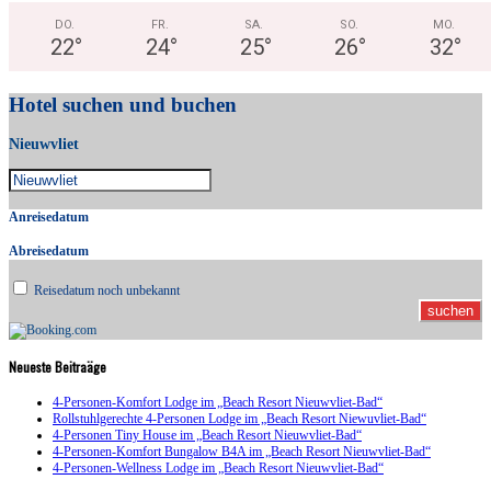
DO.
FR.
SA.
SO.
MO.
22
°
24
°
25
°
26
°
32
°
Hotel suchen und buchen
Nieuwvliet
Anreisedatum
Abreisedatum
Reisedatum noch unbekannt
Neueste Beitraäge
4-Personen-Komfort Lodge im „Beach Resort Nieuwvliet-Bad“
Rollstuhlgerechte 4-Personen Lodge im „Beach Resort Niewuvliet-Bad“
4-Personen Tiny House im „Beach Resort Nieuwvliet-Bad“
4-Personen-Komfort Bungalow B4A im „Beach Resort Nieuwvliet-Bad“
4-Personen-Wellness Lodge im „Beach Resort Nieuwvliet-Bad“