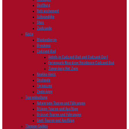
Oostburg
Retranchement
Schoondijke
Sluis
Zuidzande
Küste
Blankenberge
Breskens
Cadzand-Bad
Hotels in Cadzand-Bad und Cadzand-Dorf
Ferienpark Noordzee Residence Cadzand-Bad
Zomerdorp Het Zwin
Knokke-Heist
Oostende
Terneuzen
Zeebrügge
Tourenbuchung
Antwerpen-Touren und Führungen
Brügge-Touren und Ausflüge
Brüssel-Touren und Führungen
Gent-Touren und Ausflüge
Themen-Guides