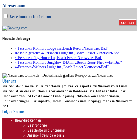
Abreisedatum
Reisedatum noch unbekannt
Neueste Beitraäge
4-Personen-Komfort Lodge im „Beach Resort Nieuwvliet-Bad“
Rollstuhlgerechte 4-Personen Lodge im „Beach Resort Niewuvliet-Bad“
4-Personen Tiny House im „Beach Resort Nieuwvliet-Bad“
4-Personen-Komfort Bungalow B4A im „Beach Resort Nieuwvliet-Bad“
4-Personen-Wellness Lodge im „Beach Resort Nieuwvliet-Bad“
Über uns
Nieuwvliet-Online.de ist Deutschlands größtes Reiseportal zu Nieuwvliet-Bad und
Nieuwvliet an der südlichen niederländischen Nordseeküste. Mit allen Infos über
Sehenswertes und Events sowie Buchungsmöglichkeiten von Ferienhäusern,
Ferienwohnungen, Ferienparks, Hotels, Pensionen und Campingplätzen in Nieuwvliet-
Bad.
Folgen Sie uns
Niewvliet kennen
Gastronomie
Geschäfte und Shopping
Anreise | Service A bis Z