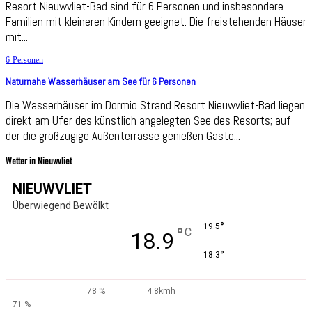
Resort Nieuwvliet-Bad sind für 6 Personen und insbesondere
Familien mit kleineren Kindern geeignet. Die freistehenden Häuser
mit...
6-Personen
Naturnahe Wasserhäuser am See für 6 Personen
Die Wasserhäuser im Dormio Strand Resort Nieuwvliet-Bad liegen
direkt am Ufer des künstlich angelegten See des Resorts; auf
der die großzügige Außenterrasse genießen Gäste...
Wetter in Nieuwvliet
NIEUWVLIET
Überwiegend Bewölkt
°
19.5
°
C
18.9
°
18.3
78 %
4.8kmh
71 %