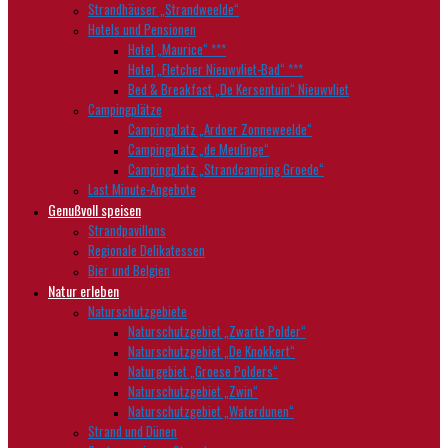
Strandhäuser „Strandweelde“
Hotels und Pensionen
Hotel „Maurice“ ***
Hotel „Fletcher Nieuwvliet-Bad“ ***
Bed & Breakfast „De Kersentuin“ Nieuwvliet
Campingplätze
Campingplatz „Ardoer Zonneweelde“
Campingplatz „de Meulinge“
Campingplatz „Strandcamping Groede“
Last Minute-Angebote
Genußvoll speisen
Strandpavillons
Regionale Delikatessen
Bier und Belgien
Natur erleben
Naturschutzgebiete
Naturschutzgebiet „Zwarte Polder“
Naturschutzgebiet „De Knokkert“
Naturgebiet „Groese Polders“
Naturschutzgebiet „Zwin“
Naturschutzgebiet „Waterdunen“
Strand und Dünen