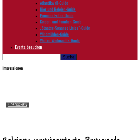
Atlantikwall-Guide
Bier und Belgien-Guide
Pommes Frites-Guide
Kinder- und Familien-Guide
„Staatse-Spaanse Linies“-Guide
Windmühlen-Guide
Winter-Weihnachts-Guide
Events besuchen
Impressionen
4-PERSONEN
4-Personen-Komfort Lodge im „Beach Resort
Nieuwvliet-Bad“