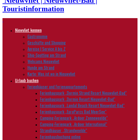
Nieuwvliet | Nieuwvliet-Bad |
Touristinformation
Niewvliet kennen
Gastronomie
Geschäfte und Shopping
Anreise | Service A bis Z
Ship-Spotting am Strand
Webcams Nieuwvliet
Hunde am Strand
Karte: Was ist wo in Nieuwvliet
Urlaub buchen
Ferienhäuser und Ferienappartements
Ferienhauspark „Dormio Strand Resort Nieuwvliet-Bad“
Ferienhauspark „Dormio Resort Nieuwvliet-Bad“
Ferienhauspark „Landal Beach Resort Nieuwvliet-Bad“
Ferienhauspark „EuroParcs Bad MeerSee“
Camping-Ferienpark „Ardoer Zonneweelde“
Camping-Ferienpark „Ardoer International“
Strandhäuser „Strandweelde“
Ferienhausbuchung online