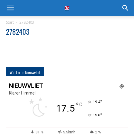
Start
2782403
2782403
Wetter in Nieuwvliet
NIEUWVLIET
Klarer Himmel
°
19.4
°
C
17.5
°
15.6
81 %
5.5kmh
2 %